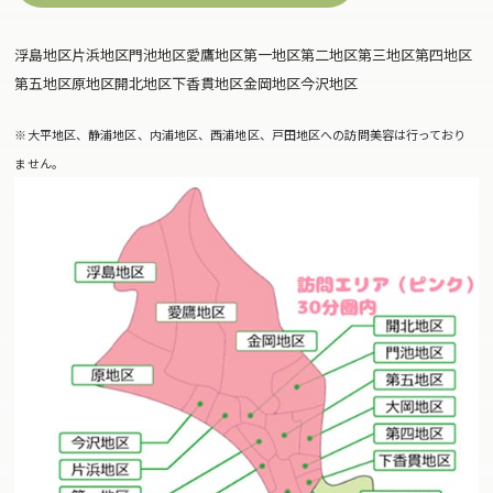
浮島地区
片浜地区
門池地区
愛鷹地区
第一地区
第二地区
第三地区
第四地区
第五地区
原地区
開北地区
下香貫地区
金岡地区
今沢地区
※大平地区、静浦地区、内浦地区、西浦地区、戸田地区への訪問美容は行っており
ません。