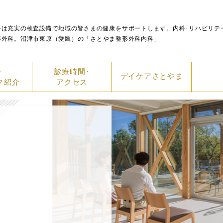
科は充実の検査設備で地域の皆さまの健康をサポートします。内科･リハビリテ
形外科。沼津市東原（愛鷹）の「さとやま整形外科内科」
･
診療時間･
デイケアさとやま
ク紹介
アクセス