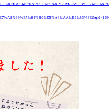
%81%8B%E3%81%A3%E3%81%9F%E9%81%8B%E5%8B%95
%E7%A8%99%E7%94%B0%E5%A4%AA%E9%83%8E&qid=1693