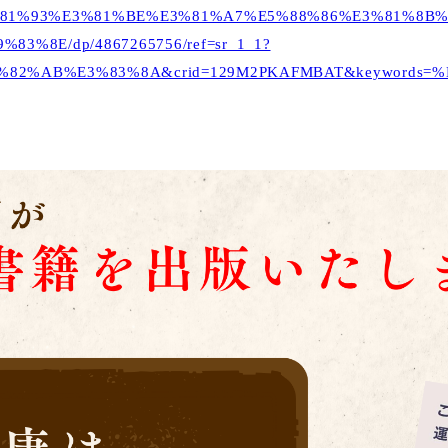
1%93%E3%81%93%E3%81%BE%E3%81%A7%E5%88%86%E3
%8E/dp/4867265756/ref=sr_1_1?
%82%AB%E3%83%8A&crid=129M2PKAFMBAT&keywords=