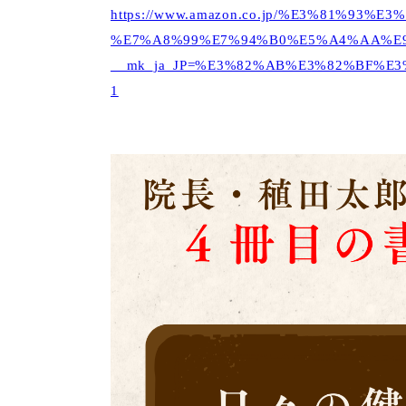
https://www.amazon.co.jp/%E3%8
%E7%A8%99%E7%94%B0%E5%A4%AA%E9%83
__mk_ja_JP=%E3%82%AB%E3%82%BF%E3
1