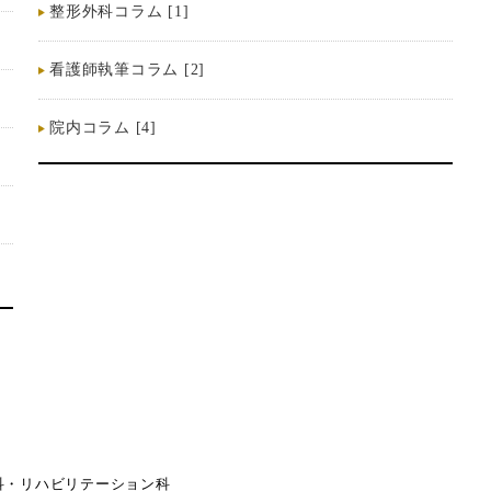
整形外科コラム [1]
看護師執筆コラム [2]
院内コラム [4]
科・リハビリテーション科