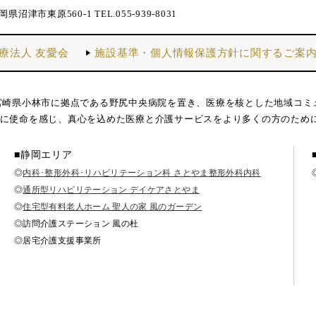
静岡県沼津市東原560-1 TEL.055-939-8031
療法人 友愛会
施設基準・個人情報保護方針に関するご案
宮崎県小林市に拠点である野尻中央病院を置き、医療を核とした地域コミ
に使命を感じ、真心を込めた医療と介護サービスをより多くの方のため
■静岡エリア
◎
内科･整形外科･リハビリテーション科 さとやま整形外科内科
◎
通所型リハビリテーション デイケアさとやま
◎
住宅型有料老人ホーム 聖人の家 風のガーデン
◎訪問介護ステーション 風の杜
◎居宅介護支援事業所