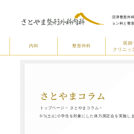
沼津整形外
ョン科と整
医師
内科
整形外科
クリニッ
さとやまコラム
トップページ
さとやまコラム
9/5(土)に小学生を対象にした体力測定会を実施し