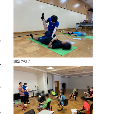
た
体
測定の様子
か
で
れ