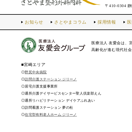
〒410-0304 
お知らせ
さとやまコラム
採用情報
医
医療法人 友愛会は、
高齢化が進む現代社会
■宮崎エリア
◎
野尻中央病院
◎
訪問介護ステーション ジリーノ
◎居宅介護支援事業所
◎通所介護デイサービスセンター聖人倶楽部えん
◎通所リハビリテーション デイケアふれあい
◎訪問看護ステーション 夢の杜
◎
住宅型有料老人ホーム ジリーノ