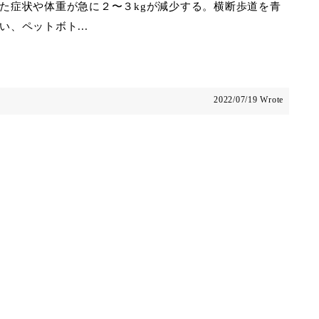
た症状や体重が急に２〜３kgが減少する。横断歩道を青
、ペットボト...
2022/07/19 Wrote