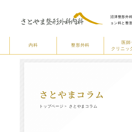
沼津整形外
ョン科と整
医師
内科
整形外科
クリニッ
さとやまコラム
トップページ
さとやまコラム