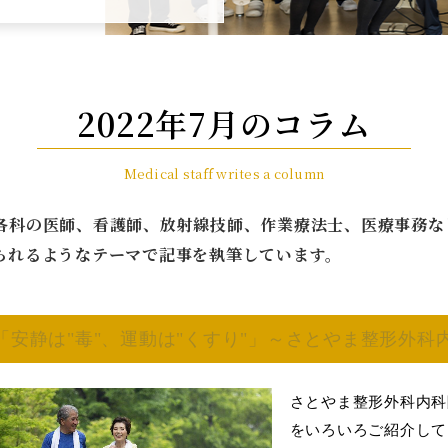
2022年7月のコラム
Medical staff writes a column
各科の医師、看護師、放射線技師、作業療法士、医療事務な
られるようなテーマで記事を執筆しています。
「安静は"毒"、運動は"くすり"」～さとやま整形外
さとやま整形外科内科
をいろいろご紹介して