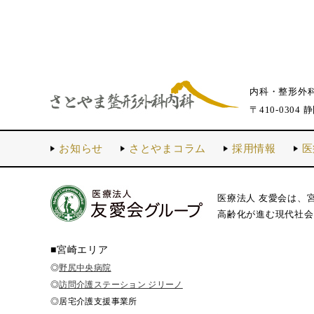
内科・整形外
〒410-0304 
お知らせ
さとやまコラム
採用情報
医
医療法人 友愛会は、
高齢化が進む現代社会
■宮崎エリア
◎
野尻中央病院
◎
訪問介護ステーション ジリーノ
◎居宅介護支援事業所