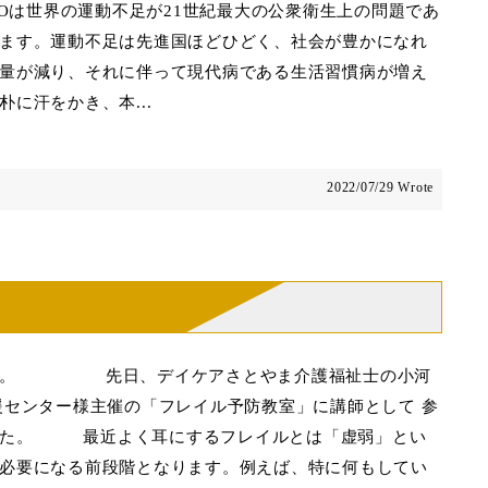
WHOは世界の運動不足が21世紀最大の公衆衛生上の問題であ
ます。運動不足は先進国ほどひどく、社会が豊かになれ
量が減り、それに伴って現代病である生活習慣病が増え
に汗をかき、本...
2022/07/29 Wrote
です。 先日、デイケアさとやま介護福祉士の小河
援センター様主催の「フレイル予防教室」に講師として 参
した。 最近よく耳にするフレイルとは「虚弱」とい
必要になる前段階となります。例えば、特に何もしてい