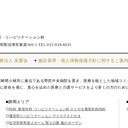
科・リハビリテーション科
静岡県沼津市東原560-1 TEL.055-939-8031
療法人 友愛会
施設基準・個人情報保護方針に関するご案
宮崎県小林市に拠点である野尻中央病院を置き、医療を核とした地域コミ
に使命を感じ、真心を込めた医療と介護サービスをより多くの方のため
■静岡エリア
◎
内科･整形外科･リハビリテーション科 さとやま整形外科内科
◎
通所型リハビリテーション デイケアさとやま
◎
住宅型有料老人ホーム 聖人の家 風のガーデン