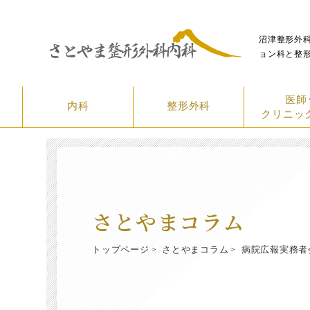
沼津整形外
ョン科と整
医師
内科
整形外科
クリニッ
さとやまコラム
トップページ
さとやまコラム
病院広報実務者