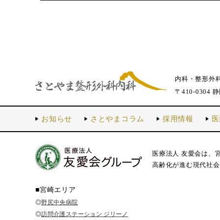
内科・整形外
〒410-0304 
お知らせ
さとやまコラム
採用情報
医
医療法人 友愛会は、
高齢化が進む現代社会
■宮崎エリア
◎
野尻中央病院
◎
訪問介護ステーション ジリーノ