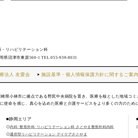
科・リハビリテーション科
静岡県沼津市東原560-1 TEL.055-939-8031
療法人 友愛会
施設基準・個人情報保護方針に関するご案
宮崎県小林市に拠点である野尻中央病院を置き、医療を核とした地域コミ
に使命を感じ、真心を込めた医療と介護サービスをより多くの方のため
■静岡エリア
◎
内科･整形外科･リハビリテーション科 さとやま整形外科内科
◎
通所型リハビリテーション デイケアさとやま