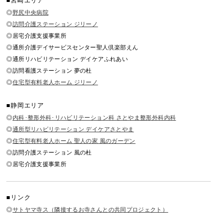
■宮崎エリア
◎
野尻中央病院
◎
訪問介護ステーション ジリーノ
◎居宅介護支援事業所
◎通所介護デイサービスセンター聖人倶楽部えん
◎通所リハビリテーション デイケアふれあい
◎訪問看護ステーション 夢の杜
◎
住宅型有料老人ホーム ジリーノ
■静岡エリア
◎
内科･整形外科･リハビリテーション科 さとやま整形外科内科
◎
通所型リハビリテーション デイケアさとやま
◎
住宅型有料老人ホーム 聖人の家 風のガーデン
◎訪問介護ステーション 風の杜
◎居宅介護支援事業所
■リンク
◎
サトヤマ寺ス（隣接するお寺さんとの共同プロジェクト）