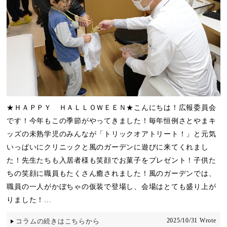
★ＨＡＰＰＹ ＨＡＬＬＯＷＥＥＮ★こんにちは！広報委員会
です！今年もこの季節がやってきました！毎年恒例さとやまキ
ッズの未熟学児のみんなが「トリックオアトリート！」と元気
いっぱいにクリニックと風のガーデンに遊びに来てくれまし
た！先生たちも入居者様も笑顔でお菓子をプレゼント！子供た
ちの笑顔に職員もたくさん癒されました！風のガーデンでは、
職員の一人がかぼちゃの仮装で登場し、会場はとても盛り上が
りました！...
2025/10/31 Wrote
コラムの続きはこちらから