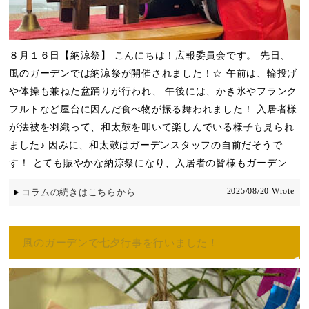
８月１６日【納涼祭】 こんにちは！広報委員会です。 先日、
風のガーデンでは納涼祭が開催されました！☆ 午前は、輪投げ
や体操も兼ねた盆踊りが行われ、 午後には、かき氷やフランク
フルトなど屋台に因んだ食べ物が振る舞われました！ 入居者様
が法被を羽織って、和太鼓を叩いて楽しんでいる様子も見られ
ました♪ 因みに、和太鼓はガーデンスタッフの自前だそうで
す！ とても賑やかな納涼祭になり、入居者の皆様もガーデン...
2025/08/20 Wrote
コラムの続きはこちらから
風のガーデンで七夕行事を行いました！