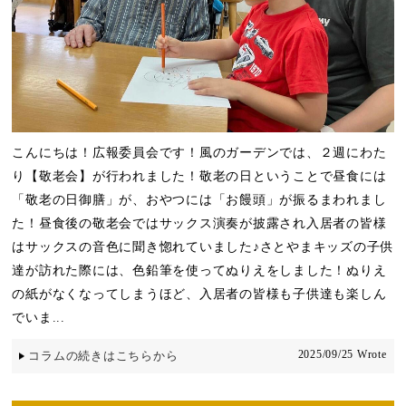
こんにちは！広報委員会です！風のガーデンでは、２週にわた
り【敬老会】が行われました！敬老の日ということで昼食には
「敬老の日御膳」が、おやつには「お饅頭」が振るまわれまし
た！昼食後の敬老会ではサックス演奏が披露され入居者の皆様
はサックスの音色に聞き惚れていました♪さとやまキッズの子供
達が訪れた際には、色鉛筆を使ってぬりえをしました！ぬりえ
の紙がなくなってしまうほど、入居者の皆様も子供達も楽しん
でいま...
2025/09/25 Wrote
コラムの続きはこちらから