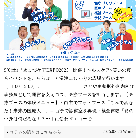
9/6(土)「ぬまづケアEXPO2025」開催！ヘルスケア×笑いの複
合イベントを、ららぽーと沼津1Fひかりの広場で行います
（11:00-15:00）。 さとやま整形外科内科は
事務局として運営を支えつつ、医療ブースを担当します。【医
療ブースの体験メニュー】・白衣でフォトブース「これであな
たも未来の医療人！」-- ガチで診察室を再現・検査体験「箱の
中身は何だろな！？〜手は使わずエコーで...
2025/08/26 Wrote
コラムの続きはこちらから